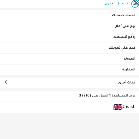
تسجيل الدخول
قسط خدماتك
بيع على أمان
إدفع قسطك
الصفحة الرئيسية
فاشون
Casio For Women- Analog, Dress Watch, Stainless Steel LTP-
قدم علي تمويلك
V001D-7BUDF
المدونة
0•0•0 | ثلاث أشهر
المقارنة
فئات أخرى
تريد المساعدة ؟ اتصل على (19910)
English