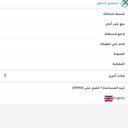
تسجيل الدخول
قسط خدماتك
بيع على أمان
إدفع قسطك
الصفحة الرئيسية
غسالة الأطباق
قدم علي تمويلك
تمت إضافته مؤخرًا
المدونة
المقارنة
فئات أخرى
تريد المساعدة ؟ اتصل على (19910)
English