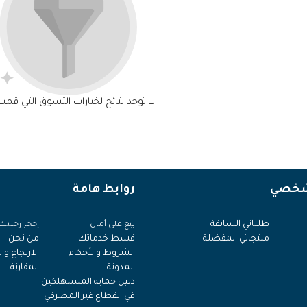
لا توجد نتائج لخيارات التسوق التي قمت
شخصي
روابط هامة
طلباتي السابقة
بيع على أمان
إحجز رحلتك
منتجاتي المفضلة
قسط خدماتك
من نحن
الشروط والأحكام
الارتجاع وا
المدونة
المقارنة
دليل حماية المستهلكين
في القطاع غير المصرفي