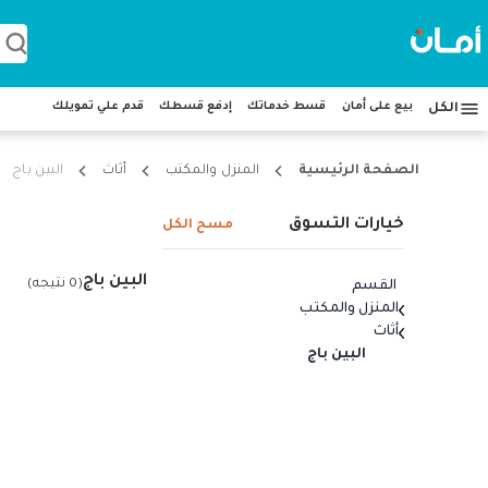
بيع على أمان
قسط خدماتك
إدفع قسطك
قدم علي تمويلك
الكل
الصفحة الرئيسية
المنزل والمكتب
أثاث
البين باج
خيارات التسوق
مسح الكل
البين باج
(
0
نتيجه
)
القسم
المنزل والمكتب
أثاث
البين باج