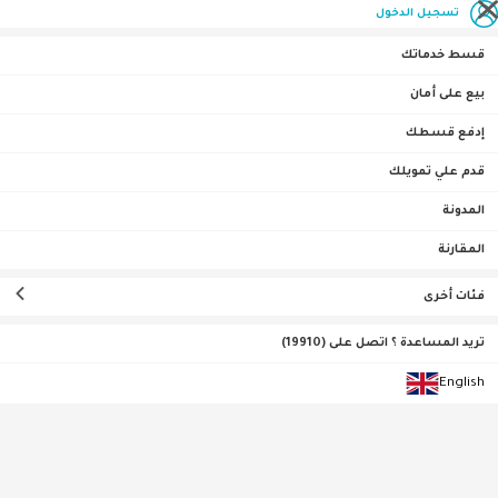
تسجيل الدخول
قسط خدماتك
بيع على أمان
إدفع قسطك
الصفحة الرئيسية
Made in Egypt
قدم علي تمويلك
تمت إضافته مؤخرًا
المدونة
المقارنة
فئات أخرى
تريد المساعدة ؟ اتصل على (19910)
0•0•0 | ثلاث أشهر
English
اشتري 3 واحصل على 1 مجانًا