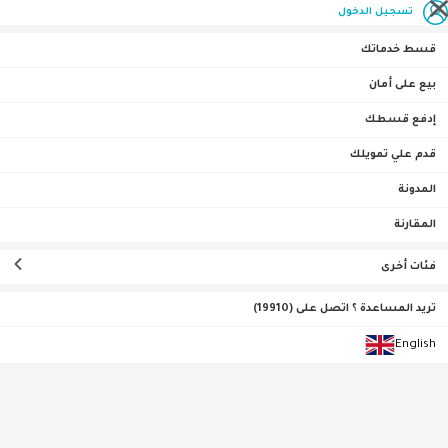
تسجيل الدخول
قسط خدماتك
بيع على أمان
إدفع قسطك
الصفحة الرئيسية
موبايل وتابلت
موبايل
فيفو
قدم علي تمويلك
المدونة
تصنيف حسب
فيفو
ترتيب حسب
(
164
نتيجه
)
المقارنة
فئات أخرى
تريد المساعدة ؟ اتصل على (19910)
English
0•0•0 | ثلاث أشهر
خصم
4
%