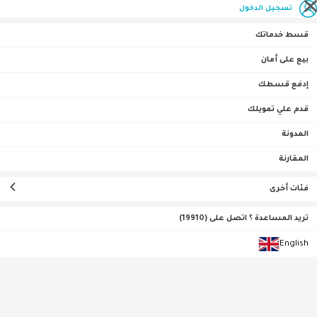
تسجيل الدخول
قسط خدماتك
بيع على أمان
إدفع قسطك
الصفحة الرئيسية
موبايل وتابلت
تابلت
ساري
قدم علي تمويلك
المدونة
تصنيف حسب
ساري
ترتيب حسب
(
0
نتيجه
)
المقارنة
فئات أخرى
تريد المساعدة ؟ اتصل على (19910)
English